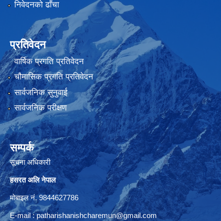
निवेदनको ढाँचा
प्रतिवेदन
वार्षिक प्रगति प्रतिवेदन
चौमासिक प्रगति प्रतिवेदन
सार्वजनिक सुनुवाई
सार्वजनिक परीक्षण
सम्पर्क
सूचना अधिकारी
हसरत अलि नेपाल
मोबाइल नं. 9844627786
E-mail :
patharishanishcharemun@gmail.com