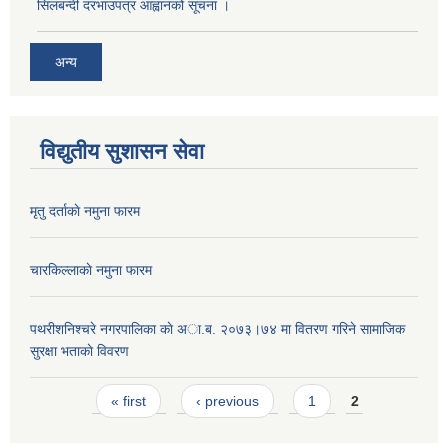
सिलबन्दी दरभाउपत्र आह्वानको सूचना ।
अन्य
विद्युतीय सुशासन सेवा
मृतु दर्ताकाे नमुना फारम
चारकिल्लाकाे नमुना फारम
पथरीशनिश्चरे नगरपालिका काे अा.ब. २०७३।७४ मा वितरण गरिने सामाजिक
सुरक्षा भताकाे विवरण
Pages
« first
‹ previous
1
2