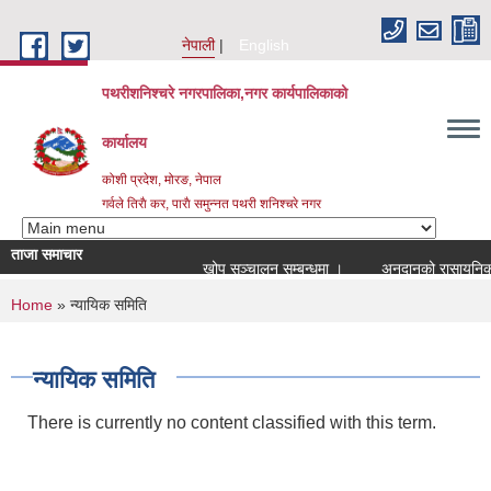
Skip to main content
नेपाली
English
पथरीशनिश्चरे नगरपालिका,नगर कार्यपालिकाको
कार्यालय
कोशी प्रदेश, मोरङ, नेपाल
गर्वले तिराै कर, पाराै समुन्नत पथरी शनिश्चरे नगर
ताजा समाचार
खोप सञ्चालन सम्बन्धमा ।
अनुदानको रासायनिक मल
You are here
Home
» न्यायिक समिति
न्यायिक समिति
There is currently no content classified with this term.