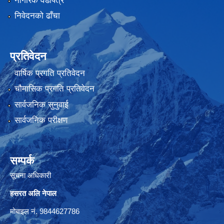
नागरिक वडापत्र
निवेदनको ढाँचा
प्रतिवेदन
वार्षिक प्रगति प्रतिवेदन
चौमासिक प्रगति प्रतिवेदन
सार्वजनिक सुनुवाई
सार्वजनिक परीक्षण
सम्पर्क
सूचना अधिकारी
हसरत अलि नेपाल
मोबाइल नं. 9844627786