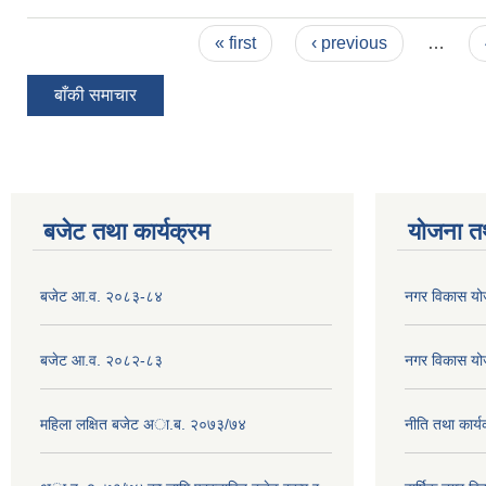
Pages
« first
‹ previous
…
बाँकी समाचार
बजेट तथा कार्यक्रम
योजना त
बजेट आ.व. २०८३-८४
नगर विकास य
बजेट आ.व. २०८२-८३
नगर विकास य
महिला लक्षित बजेट अा.ब. २०७३/७४
नीति तथा कार