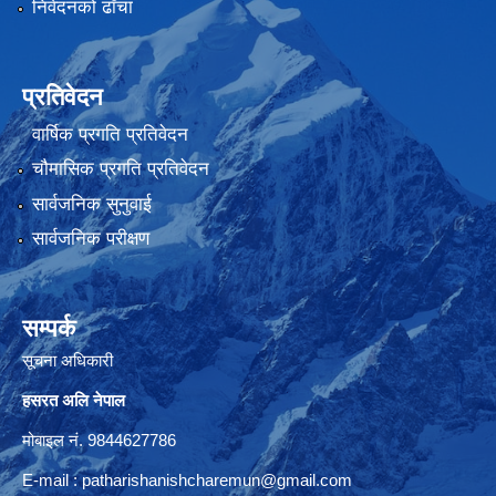
निवेदनको ढाँचा
प्रतिवेदन
वार्षिक प्रगति प्रतिवेदन
चौमासिक प्रगति प्रतिवेदन
सार्वजनिक सुनुवाई
सार्वजनिक परीक्षण
सम्पर्क
सूचना अधिकारी
हसरत अलि नेपाल
मोबाइल नं. 9844627786
E-mail :
patharishanishcharemun@gmail.com