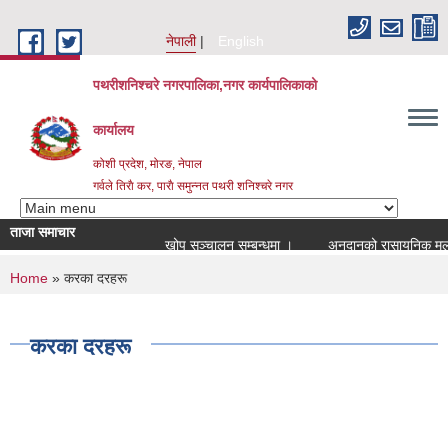
Skip to main content
नेपाली
English
पथरीशनिश्चरे नगरपालिका,नगर कार्यपालिकाको
कार्यालय
कोशी प्रदेश, मोरङ, नेपाल
गर्वले तिराै कर, पाराै समुन्नत पथरी शनिश्चरे नगर
ताजा समाचार
खोप सञ्चालन सम्बन्धमा ।
अनुदानको रासायनिक मल वित
You are here
Home
» करका दरहरू
करका दरहरू