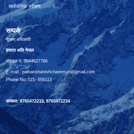
सार्वजनिक परीक्षण
सम्पर्क
सूचना अधिकारी
हसरत अलि नेपाल
मोबाइल नं. 9844627786
E-mail :
patharishanishcharemun@gmail.com
Phone No: 021- 556113
दमकल: 9765472233, 9765472234