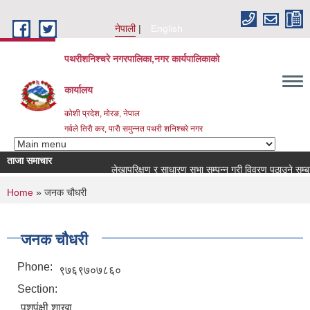
Skip to main content
नेपाली
English
पथरीशनिश्चरे नगरपालिका,नगर कार्यपालिकाको
कार्यालय
कोशी प्रदेश, मोरङ, नेपाल
गर्वले तिराै कर, पाराै समुन्नत पथरी शनिश्चरे नगर
ताजा समाचार
लेखापरिक्षण र साधारण सभा सम्पन्न गरी विवरण पठाउने सम्बन्धम
You are here
Home
» जनक चौधरी
जनक चौधरी
Phone:
९७६९७०७८६०
Section:
पशुपंक्षी शाखा