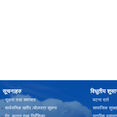
सूचनाहरु
विधुतीय शुस
सूचना तथा समाचार
घटना दर्ता
सार्वजनिक खरीद /बोलपत्र सूचना
सामाजिक सुरक्ष
ऐन, कानुन तथा निर्देशिका
नागरिक वडापत्