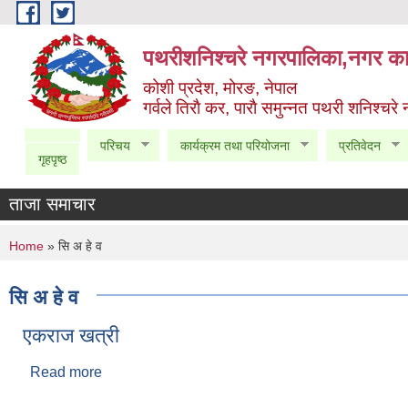
Skip to main content
पथरीशनिश्चरे नगरपालिका,नगर कार
कोशी प्रदेश, मोरङ, नेपाल
गर्वले तिराै कर, पाराै समुन्नत पथरी शनिश्चरे
परिचय
कार्यक्रम तथा परियोजना
प्रतिवेदन
गृहपृष्ठ
ताजा समाचार
You are here
Home
» सि अ हे व
सि अ हे व
एकराज खत्री
Read more
about एकराज खत्री
Pages