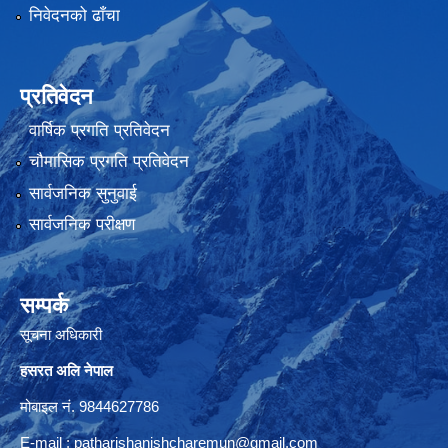
निवेदनको ढाँचा
प्रतिवेदन
वार्षिक प्रगति प्रतिवेदन
चौमासिक प्रगति प्रतिवेदन
सार्वजनिक सुनुवाई
सार्वजनिक परीक्षण
सम्पर्क
सूचना अधिकारी
हसरत अलि नेपाल
मोबाइल नं. 9844627786
E-mail :
patharishanishcharemun@gmail.com