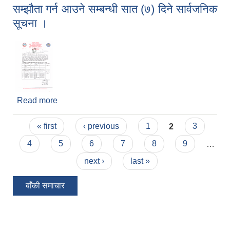
सम्झौता गर्न आउने सम्बन्धी सात (७) दिने सार्वजनिक
सूचना ।
Read more
about सम्झौता गर्न आउने सम्बन्धी सात (७) दिने सार्वजनिक
सूचना ।
Pages
« first
‹ previous
1
2
3
4
5
6
7
8
9
…
next ›
last »
बाँकी समाचार