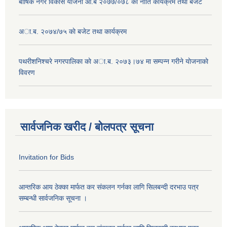
बार्षिक नगर विकास योजना आ.ब २०७७/०७८ को नीति कार्यक्रम तथा बजेट
अा.ब. २०७४/७५ काे बजेट तथा कार्यक्रम
पथरीशनिश्चरे नगरपालिका काे अा.ब. २०७३।७४ मा सम्पन्न गरीने याेजनाकाे
विवरण
सार्वजनिक खरीद / बोलपत्र सूचना
Invitation for Bids
आन्तरिक आय ठेक्का मार्फत कर संकलन गर्नका लागि सिलबन्दी दरभाउ पत्र
सम्बन्धी सार्वजनिक सूचना ।