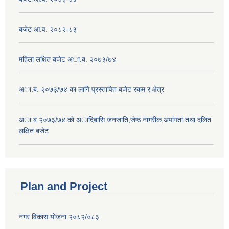
बजेट आ.व. २०८२-८३
महिला लक्षित बजेट अा.ब. २०७३/७४
अा.ब. २०७३/७४ का लागि प्रस्तावित बजेट रकम र क्षेत्र
अा.ब.२०७३/७४ काे अादिबासि जनजाति,जेष्ठ नागरीक,अपांगता तथा दलित
लक्षित बजेट
Plan and Project
नगर विकास योजना २०८२/०८३