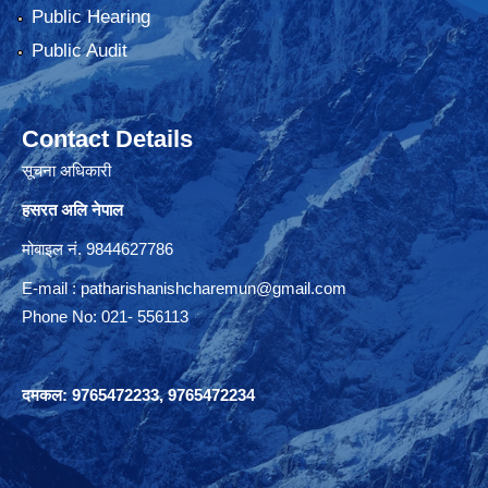
Public Hearing
Public Audit
Contact Details
सूचना अधिकारी
हसरत अलि नेपाल
मोबाइल नं. 9844627786
E-mail :
patharishanishcharemun@gmail.com
Phone No: 021- 556113
दमकल: 9765472233, 9765472234