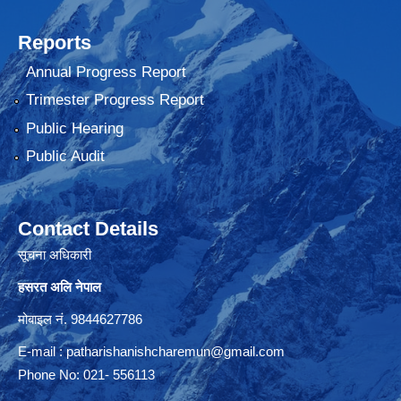
Reports
Annual Progress Report
Trimester Progress Report
Public Hearing
Public Audit
Contact Details
सूचना अधिकारी
हसरत अलि नेपाल
मोबाइल नं. 9844627786
E-mail :
patharishanishcharemun@gmail.com
Phone No: 021- 556113