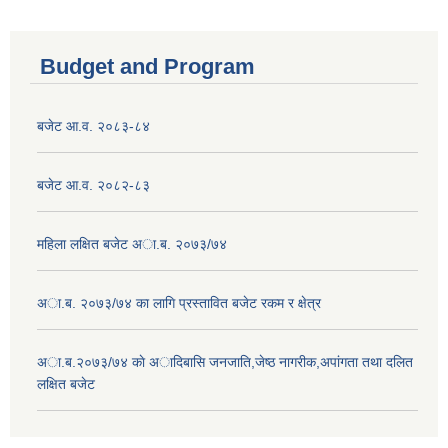
Budget and Program
बजेट आ.व. २०८३-८४
बजेट आ.व. २०८२-८३
महिला लक्षित बजेट अा.ब. २०७३/७४
अा.ब. २०७३/७४ का लागि प्रस्तावित बजेट रकम र क्षेत्र
अा.ब.२०७३/७४ काे अादिबासि जनजाति,जेष्ठ नागरीक,अपांगता तथा दलित
लक्षित बजेट