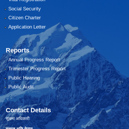
Social Security
Citizen Charter
Application Letter
Reports
Annual Progress Report
Trimester Progress Report
Public Hearing
Public Audit
Contact Details
सूचना अधिकारी
हसरत अलि नेपाल