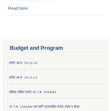
Read more
about १५ औं नगरसभाको बैठक
Budget and Program
बजेट आ.व. २०८३-८४
बजेट आ.व. २०८२-८३
महिला लक्षित बजेट अा.ब. २०७३/७४
अा.ब. २०७३/७४ का लागि प्रस्तावित बजेट रकम र क्षेत्र