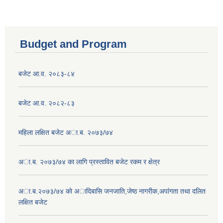
Budget and Program
बजेट आ.व. २०८३-८४
बजेट आ.व. २०८२-८३
महिला लक्षित बजेट अा.ब. २०७३/७४
अा.ब. २०७३/७४ का लागि प्रस्तावित बजेट रकम र क्षेत्र
अा.ब.२०७३/७४ काे अादिबासि जनजाति,जेष्ठ नागरीक,अपांगता तथा दलित
लक्षित बजेट