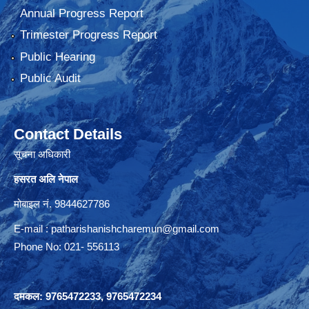
Annual Progress Report
Trimester Progress Report
Public Hearing
Public Audit
Contact Details
सूचना अधिकारी
हसरत अलि नेपाल
मोबाइल नं. 9844627786
E-mail :
patharishanishcharemun@gmail.com
Phone No: 021- 556113
दमकल: 9765472233, 9765472234