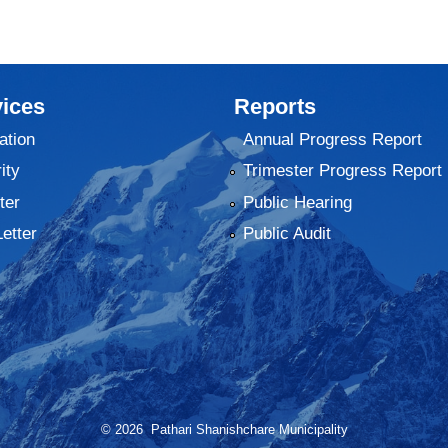
ices
Reports
ation
Annual Progress Report
ity
Trimester Progress Report
ter
Public Hearing
Letter
Public Audit
© 2026 Pathari Shanishchare Municipality