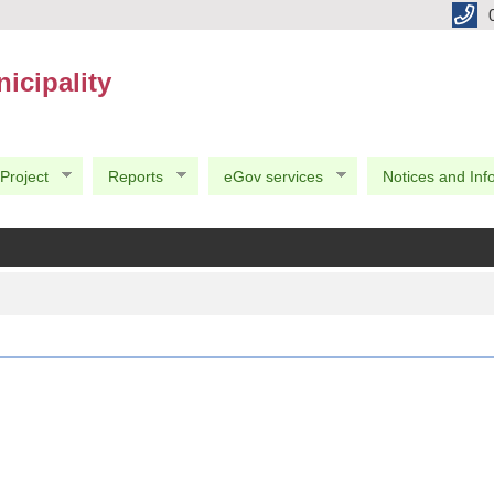
icipality
Project
Reports
eGov services
Notices and Inf