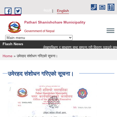
Skip to main content
नेपाली
English
Pathari Shanishchare Municipality
Government of Nepal
Flash News
लेखापरिक्षण र साधारण सभा सम्पन्न गरी विवरण पठाउने सम्बन्धम
You are here
Home
» उमेरहद संशोधन गरिएको सूचना।
उमेरहद संशोधन गरिएको सूचना।