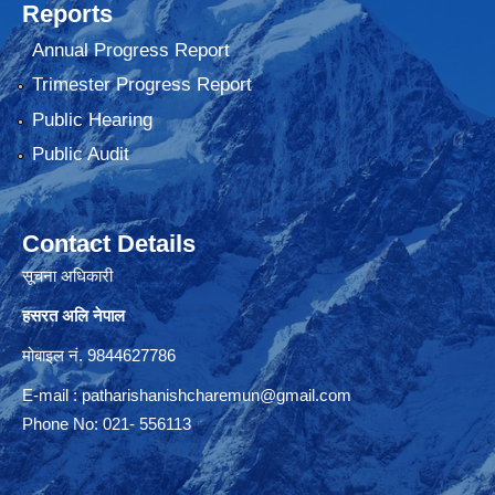
Reports
Annual Progress Report
Trimester Progress Report
Public Hearing
Public Audit
Contact Details
सूचना अधिकारी
हसरत अलि नेपाल
मोबाइल नं. 9844627786
E-mail :
patharishanishcharemun@gmail.com
Phone No: 021- 556113