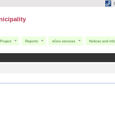
icipality
Project
Reports
eGov services
Notices and Inf