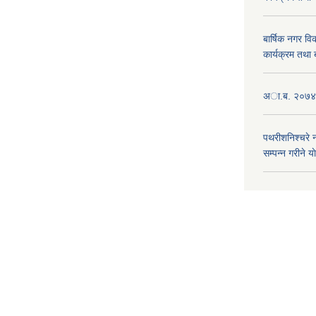
बार्षिक नगर 
कार्यक्रम तथा
अा.ब. २०७४/७
पथरीशनिश्चरे
सम्पन्न गरीने य