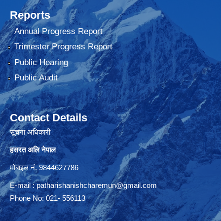
Reports
Annual Progress Report
Trimester Progress Report
Public Hearing
Public Audit
Contact Details
सूचना अधिकारी
हसरत अलि नेपाल
मोबाइल नं. 9844627786
E-mail :
patharishanishcharemun@gmail.com
Phone No: 021- 556113