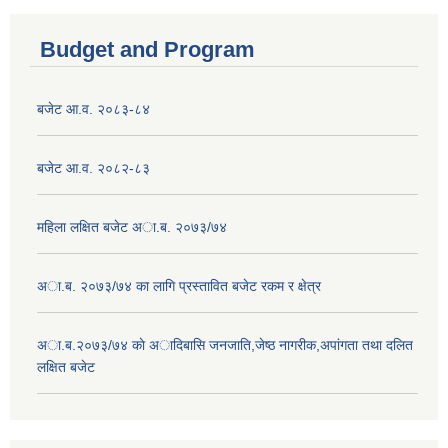
Budget and Program
बजेट आ.व. २०८३-८४
बजेट आ.व. २०८२-८३
महिला लक्षित बजेट अा.ब. २०७३/७४
अा.ब. २०७३/७४ का लागि प्रस्तावित बजेट रकम र क्षेत्र
अा.ब.२०७३/७४ काे अादिबासि जनजाति,जेष्ठ नागरीक,अपांगता तथा दलित
लक्षित बजेट